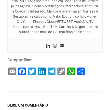
pela PUCCAMP, pós-graduado em Consultoria de Carreira
pela FIA/USP e com 5 certificações internacionais em PNL
e Coaching Integrado. Marcos é referência em Carreira e
Gestão em veículos como: Valor Econômico, InfoMoney,
G1, Yahoo Finance, Globo/EPTV, SBT, Você S/A, TV
Bandeirantes, Nova Brasil FM, Carreira & Negócios entre
outras, tendo mais de 120 matérias publicadas.
Compartilhar:
Email
Facebook
Twitter
LinkedIn
Telegram
Copy
WhatsAp
Share
Link
DEIXE UM COMENTÁRIO