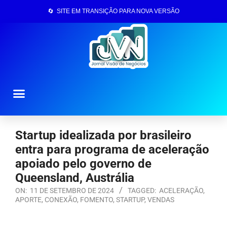
🔄 SITE EM TRANSIÇÃO PARA NOVA VERSÃO
Página Inicial
Startup idealizada por brasileiro
entra para programa de aceleração
apoiado pelo governo de
Queensland, Austrália
ON:
11 DE SETEMBRO DE 2024
TAGGED:
ACELERAÇÃO
,
APORTE
,
CONEXÃO
,
FOMENTO
,
STARTUP
,
VENDAS