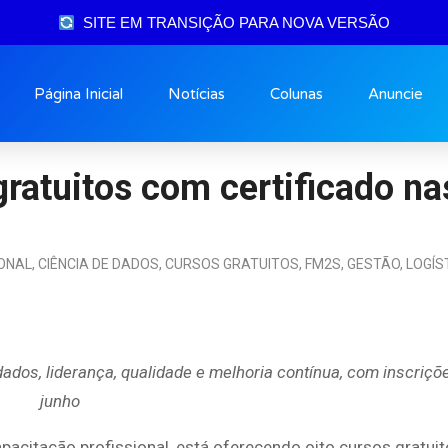
SITE EM TRANSIÇÃO PARA NOVA VERSÃO
Página Inicial
Notícias
Colunas
Anuncie
gratuitos com certificado na
ONAL
,
CIÊNCIA DE DADOS
,
CURSOS GRATUITOS
,
FM2S
,
GESTÃO
,
LOGÍS
os, liderança, qualidade e melhoria contínua, com inscriçõe
junho
pacitação profissional, está oferecendo oito cursos gratui