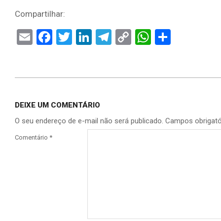
Compartilhar:
Email
Facebook
Twitter
LinkedIn
Telegram
Copy
WhatsAp
Share
Link
DEIXE UM COMENTÁRIO
O seu endereço de e-mail não será publicado.
Campos obrigat
Comentário
*