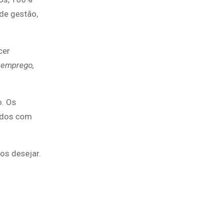
 de gestão,
cer
 emprego,
o. Os
todos com
os desejar.