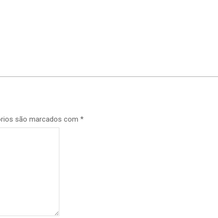
p
órios são marcados com
*