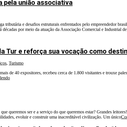
a pela união associativa
tributária e desafios estruturais enfrentados pelo empreendedor brasile
 há décadas por meio da atuação da Associação Comercial e Industrial de
a Tur e reforça sua vocação como destin
iços
,
Turismo
mais de 40 expositores, recebeu cerca de 1.800 visitantes e trouxe pal
 lendo
e queremos ser e a serviço do que queremos estar? Grandes leitores!
lidades, evoluir e construir uma inacreditável civilização. Um único
Con