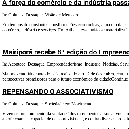
A força do comércio e da indústria pass
In:
Colunas
,
Destaque
,
Visão de Mercado
Em tempos de constantes transformações econômicas, aumento da carga 
comércio, indústria e serviços. Em Atibaia, essa união se materializa
Mairiporã recebe 8ª edição do Empreend
In:
Acontece
,
Destaque
,
Empreendedorismo
,
Indústria
,
Notícias
,
Serv
Maior evento itinerante do país, realizado em 12 de dezembro, reuniu 
perspectivas promissoras para o futuro econômico da cidade
Continue
REPENSANDO O ASSOCIATIVISMO
In:
Colunas
,
Destaque
,
Sociedade em Movimento
Vivemos um “momento da verdade” dos movimentos associativos – o qu
aperfeiçoar sua capacidade de sobrevivência, e contra diversas probabi