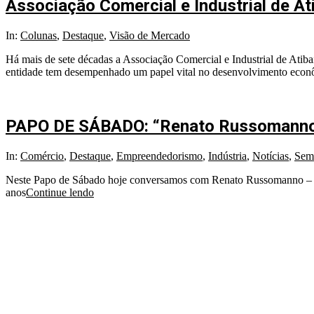
Associação Comercial e Industrial de A
In:
Colunas
,
Destaque
,
Visão de Mercado
Há mais de sete décadas a Associação Comercial e Industrial de Atiba
entidade tem desempenhado um papel vital no desenvolvimento eco
PAPO DE SÁBADO: “Renato Russomanno
In:
Comércio
,
Destaque
,
Empreendedorismo
,
Indústria
,
Notícias
,
Sem 
Neste Papo de Sábado hoje conversamos com Renato Russomanno – que
anos
Continue lendo