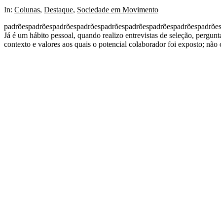
2024-
In:
Colunas
,
Destaque
,
Sociedade em Movimento
04-
padrõespadrõespadrõespadrõespadrõespadrõespadrõespadrõespadrõe
13
Já é um hábito pessoal, quando realizo entrevistas de seleção, pergun
contexto e valores aos quais o potencial colaborador foi exposto; não