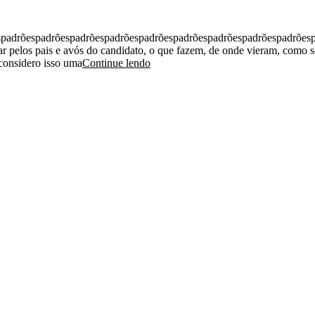
spadrõespadrõespadrõespadrõespadrõespadrõespadrõespadrõespadrões
tar pelos pais e avós do candidato, o que fazem, de onde vieram, como 
 considero isso uma
Continue lendo