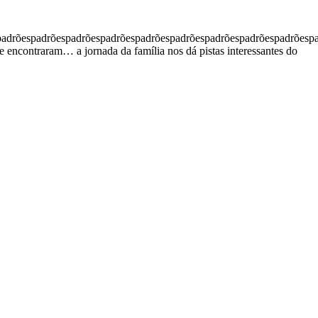
padrõespadrõespadrõespadrõespadrõespadrõespadrõespadrõespadrõesp
se encontraram… a jornada da família nos dá pistas interessantes do