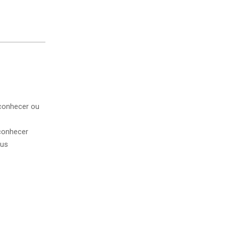
conhecer ou
conhecer
eus