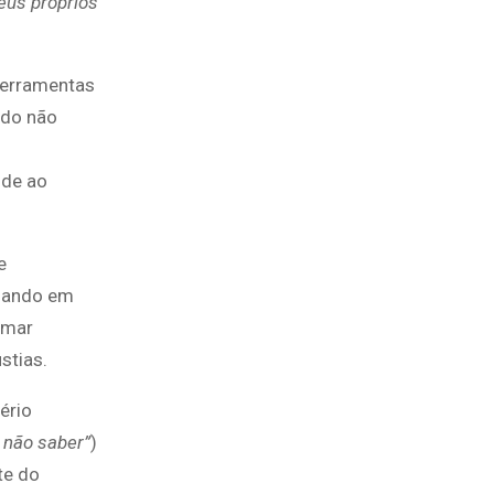
eus próprios
ferramentas
ndo não
nde ao
e
rmando em
omar
stias.
ério
o não saber”
)
te do