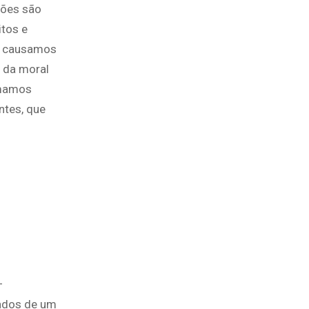
rões são
tos e
s causamos
 da moral
rmamos
ntes, que
–
lados de um