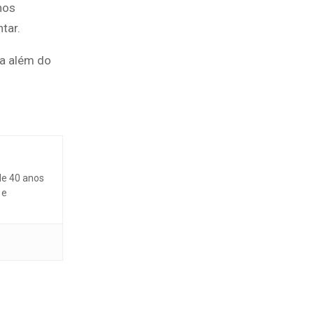
nos
tar.
a além do
de 40 anos
 e