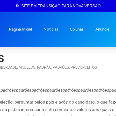
🔄 SITE EM TRANSIÇÃO PARA NOVA VERSÃO
Página Inicial
Notícias
Colunas
Anuncie
S
LIBERDADE
,
MODELOS
,
PADRÃO
,
PADRÕES
,
PRECONCEITOS
spadrõespadrõespadrõespadrõespadrõespadrõespadrõespad
seleção, perguntar pelos pais e avós do candidato, o que fa
dá pistas interessantes do contexto e valores aos quais o 