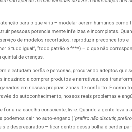
am são apenas formas variadas de livre manifestação dos s
a atenção para o que viria – modelar serem humanos como 
onstruir pessoas potencialmente infelizes e incompletas. Qua
 serviço de modelos recortados, reproduzir preconceitos e
her é tudo igual”, “todo patrão é f***) – o que não correspo
quintal de crenças.
endem e estudam perfis e personas, procurando adeptos que s
s induzindo a comprar produtos e narrativas, nos transfo
 enganados em nossas próprias zonas de conforto. É como t
través do autoconhecimento, nossos reais problemas e angú
 for uma escolha consciente, livre. Quando a gente leva a s
 podemos cair no auto-engano (“
prefiro não discutir, prefir
eis e despreparados – ficar dentro dessa bolha é perder par