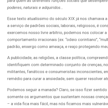
para quem as diferentes funções sociais que desempenh
poderes, naturais e adquiridos…
Esse texto atualíssimo do século XIX já nos chamava 
a serviço de padrões sociais, laborais, religiosos, é c
exercemos nosso livre arbítrio, podemos nos colocar a
comportamento irracionais (ex. “odeio corintiano”, “mul
padrão, enxergo como ameaça, e reajo protegendo meu 
A publicidade, as religiões, a classe política, compre
identifiquem com determinado conjunto de crenças, no
militantes, fanáticos e consumeristas inconscientes,
remédio para curar a ansiedade, sem querer resolver a
Podemos seguir a manada? Claro, se isso fizer sentido e
somente os argumentos que sustentam nossas crenças
– a vida fica mais fácil, mas nós ficamos mais vulneráv