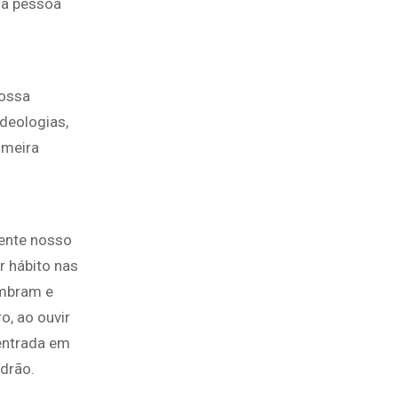
da pessoa
nossa
deologias,
imeira
ente nosso
r hábito nas
embram e
o, ao ouvir
 entrada em
drão.