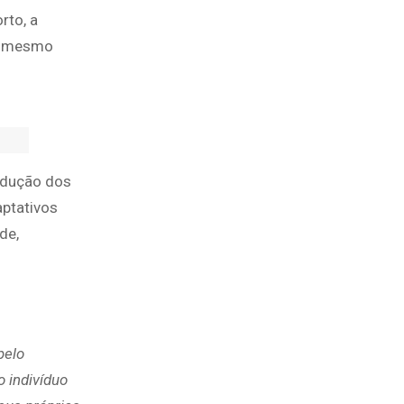
rto, a
 o mesmo
odução dos
ptativos
de,
pelo
o indivíduo