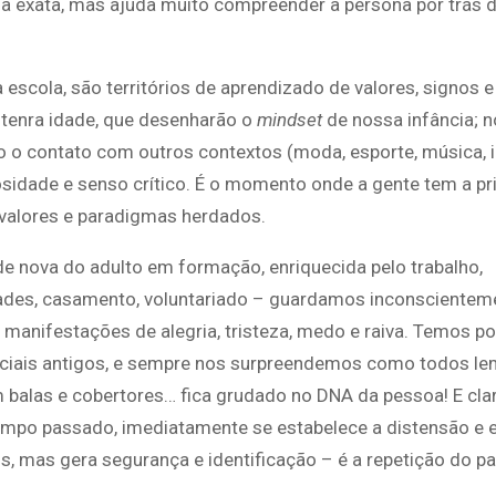
ia exata, mas ajuda muito compreender a persona por trás 
a escola, são territórios de aprendizado de valores, signos e
tenra idade, que desenharão o
mindset
de nossa infância; 
o o contato com outros contextos (moda, esporte, música, i
riosidade e senso crítico. É o momento onde a gente tem a pr
 valores e paradigmas herdados.
 nova do adulto em formação, enriquecida pelo trabalho,
ades, casamento, voluntariado – guardamos inconscientem
 manifestações de alegria, tristeza, medo e raiva. Temos po
rciais antigos, e sempre nos surpreendemos como todos l
balas e cobertores… fica grudado no DNA da pessoa! E clar
 tempo passado, imediatamente se estabelece a distensão e
 mas gera segurança e identificação – é a repetição do pa