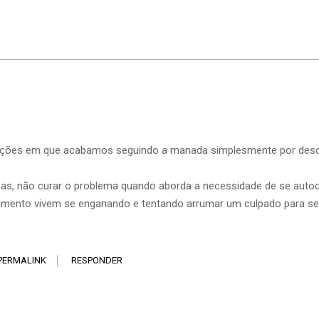
p
ituações em que acabamos seguindo a manada simplesmente por des
mas, não curar o problema quando aborda a necessidade de se auto
imento vivem se enganando e tentando arrumar um culpado para s
PERMALINK
RESPONDER