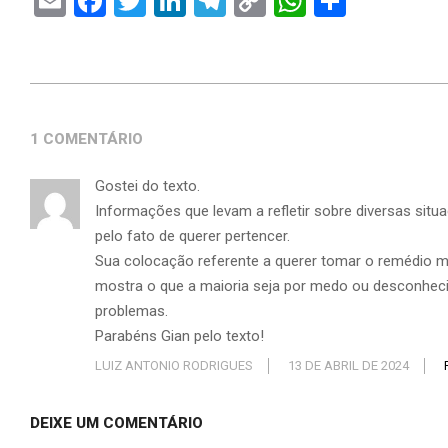
Email
Facebook
Twitter
LinkedIn
Telegram
Copy
WhatsAp
Share
Link
1 COMENTÁRIO
Gostei do texto.
Informações que levam a refletir sobre diversas s
pelo fato de querer pertencer.
Sua colocação referente a querer tomar o remédio 
mostra o que a maioria seja por medo ou desconhec
problemas.
Parabéns Gian pelo texto!
LUIZ ANTONIO RODRIGUES
13 DE ABRIL DE 2024
DEIXE UM COMENTÁRIO