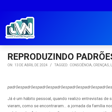
REPRODUZINDO PADRÕE
ON:
13 DE ABRIL DE 2024
TAGGED:
CONSCIÊNCIA
,
CRENÇAS
,
padrõespadrõespadrõespadrõespadrõespadrõespadrõe
Já é um hábito pessoal, quando realizo entrevistas de 
vieram, como se encontraram… a jornada da família nos 