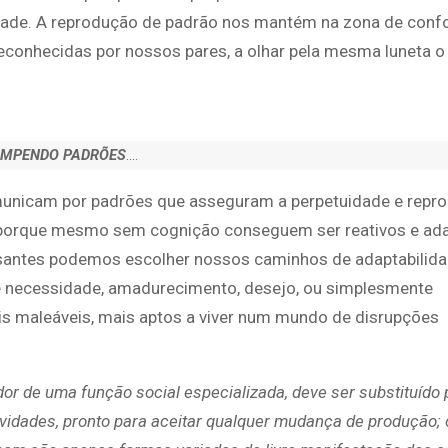
lidade. A reprodução de padrão nos mantém na zona de confo
reconhecidas por nossos pares, a olhar pela mesma luneta
MPENDO PADRÕES
….
omunicam por padrões que asseguram a perpetuidade e repr
, porque mesmo sem cognição conseguem ser reativos e ada
ensantes podemos escolher nossos caminhos de adaptabilida
e necessidade, amadurecimento, desejo, ou simplesmente
is maleáveis, mais aptos a viver num mundo de disrupções
or de uma função social especializada, deve ser substituído 
ividades, pronto para aceitar qualquer mudança de produção; 