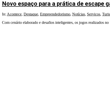
Novo espaço para a prática de escape g
2023-
In:
Acontece
,
Destaque
,
Empreendedorismo
,
Notícias
,
Serviços
,
Turi
05-
Com cenário elaborado e desafios inteligentes, os jogos realizados 
25