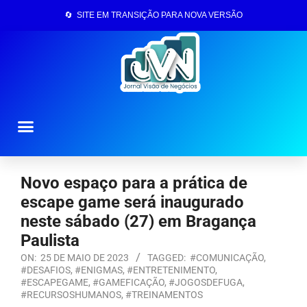
🔄 SITE EM TRANSIÇÃO PARA NOVA VERSÃO
Página Inicial
Novo espaço para a prática de
escape game será inaugurado
neste sábado (27) em Bragança
Paulista
ON:
25 DE MAIO DE 2023
TAGGED:
#COMUNICAÇÃO
,
#DESAFIOS
,
#ENIGMAS
,
#ENTRETENIMENTO
,
#ESCAPEGAME
,
#GAMEFICAÇÃO
,
#JOGOSDEFUGA
,
#RECURSOSHUMANOS
,
#TREINAMENTOS