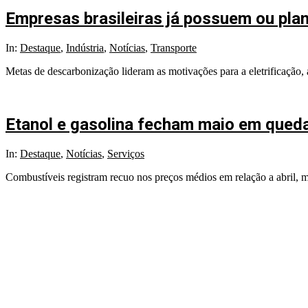
Empresas brasileiras já possuem ou plan
2025-
In:
Destaque
,
Indústria
,
Notícias
,
Transporte
10-
Metas de descarbonização lideram as motivações para a eletrificação,
06
Etanol e gasolina fecham maio em qued
2025-
In:
Destaque
,
Notícias
,
Serviços
05-
Combustíveis registram recuo nos preços médios em relação a abril,
29