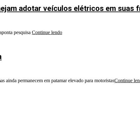
ejam adotar veículos elétricos em suas f
 aponta pesquisa
Continue lendo
a
 mas ainda permanecem em patamar elevado para motoristas
Continue le