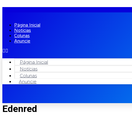
Página Inicial
Notícias
Colunas
Anuncie
Página Inicial
Notícias
Colunas
Anuncie
Edenred