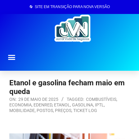
🔄 SITE EM TRANSIÇÃO PARA NOVA VERSÃO
Página Inicial
Etanol e gasolina fecham maio em
queda
ON:
29 DE MAIO DE 2025
TAGGED:
COMBUSTÍVEIS
,
ECONOMIA
,
EDENRED
,
ETANOL
,
GASOLINA
,
IPTL
,
MOBILIDADE
,
POSTOS
,
PREÇOS
,
TICKET LOG