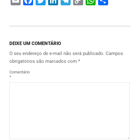
Email
Facebook
Twitter
LinkedIn
Telegram
Copy
WhatsAp
Share
Link
DEIXE UM COMENTÁRIO
O seu endereço de e-mail não será publicado.
Campos
obrigatórios são marcados com
*
Comentário
*