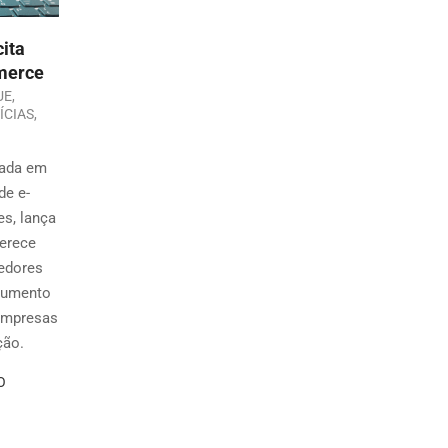
cita
merce
UE
,
ÍCIAS
,
zada em
de e-
s, lança
ferece
dedores
 aumento
 empresas
ção.
O