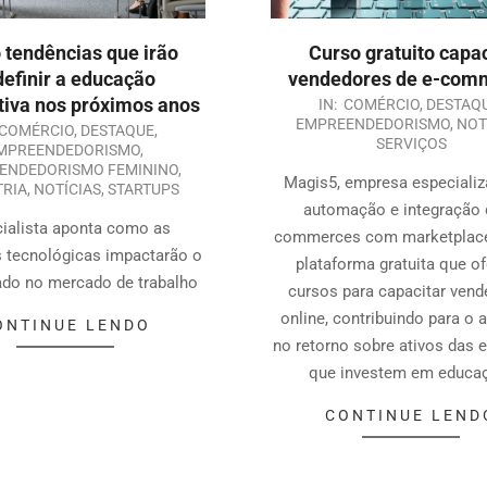
 tendências que irão
Curso gratuito capa
definir a educação
vendedores de e-com
tiva nos próximos anos
IN:
COMÉRCIO
,
DESTAQ
EMPREENDEDORISMO
,
NOT
COMÉRCIO
,
DESTAQUE
,
SERVIÇOS
MPREENDEDORISMO
,
ENDEDORISMO FEMININO
,
Magis5, empresa especiali
TRIA
,
NOTÍCIAS
,
STARTUPS
automação e integração 
ialista aponta como as
commerces com marketplace
 tecnológicas impactarão o
plataforma gratuita que o
ado no mercado de trabalho
cursos para capacitar ven
online, contribuindo para o
ONTINUE LENDO
no retorno sobre ativos das
que investem em educa
CONTINUE LEND