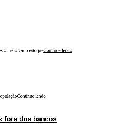
s ou reforçar o estoque
Continue lendo
 população
Continue lendo
s fora dos bancos