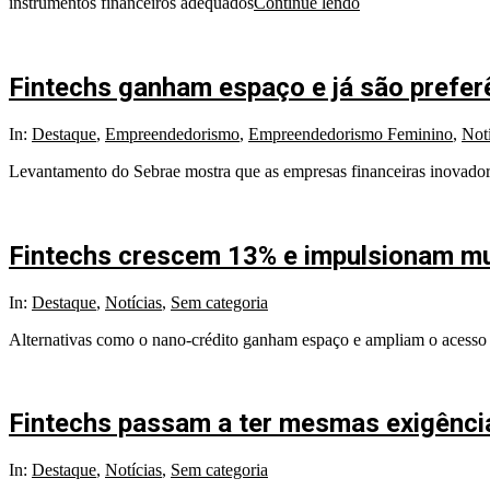
instrumentos financeiros adequados
Continue lendo
Fintechs ganham espaço e já são prefe
2025-
In:
Destaque
,
Empreendedorismo
,
Empreendedorismo Feminino
,
Notí
12-
Levantamento do Sebrae mostra que as empresas financeiras inovador
08
Fintechs crescem 13% e impulsionam mu
2025-
In:
Destaque
,
Notícias
,
Sem categoria
10-
Alternativas como o nano-crédito ganham espaço e ampliam o acesso a
02
Fintechs passam a ter mesmas exigênci
2025-
In:
Destaque
,
Notícias
,
Sem categoria
09-