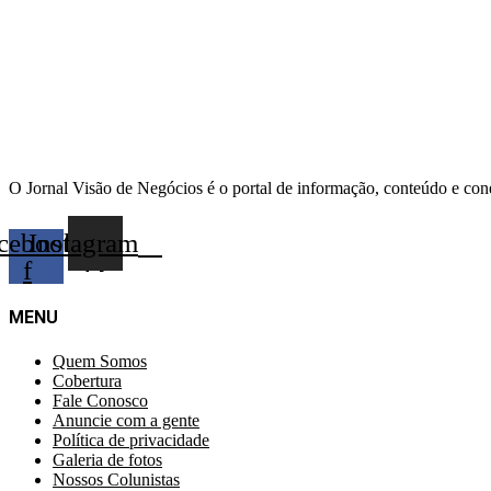
O Jornal Visão de Negócios é o portal de informação, conteúdo e con
cebook-
Instagram
f
MENU
Quem Somos
Cobertura
Fale Conosco
Anuncie com a gente
Política de privacidade
Galeria de fotos
Nossos Colunistas