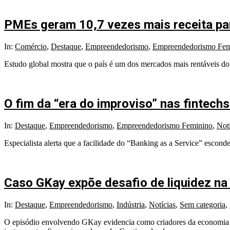
PMEs geram 10,7 vezes mais receita par
2026-
In:
Comércio
,
Destaque
,
Empreendedorismo
,
Empreendedorismo Fem
07-
Estudo global mostra que o país é um dos mercados mais rentáveis do
21
O fim da “era do improviso” nas fintechs
2026-
In:
Destaque
,
Empreendedorismo
,
Empreendedorismo Feminino
,
Notí
04-
Especialista alerta que a facilidade do “Banking as a Service” escond
07
Caso GKay expõe desafio de liquidez na 
2026-
In:
Destaque
,
Empreendedorismo
,
Indústria
,
Notícias
,
Sem categoria
,
04-
O episódio envolvendo GKay evidencia como criadores da economia cri
06