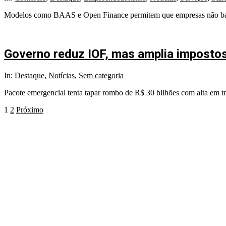
06-
Modelos como BAAS e Open Finance permitem que empresas não bancá
24
Governo reduz IOF, mas amplia impostos 
2025-
In:
Destaque
,
Notícias
,
Sem categoria
06-
Pacote emergencial tenta tapar rombo de R$ 30 bilhões com alta em trib
10
Paginação
1
2
Próximo
de
posts