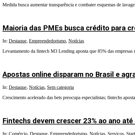
Medida busca aumentar transparência e combater esquemas de lavage
12
Maioria das PMEs busca crédito para cr
2025-
In:
Destaque
,
Empreendedorismo
,
Notícias
07-
Levantamento da fintech M3 Lending aponta que 85% das empresas rec
05
Apostas online disparam no Brasil e agr
2025-
In:
Destaque
,
Notícias
,
Sem categoria
07-
Crescimento acelerado das bets preocupa especialistas; fintechs aposta
03
Fintechs devem crescer 23% ao ano até
2025-
In:
Comércio
,
Destaque
,
Empreendedorismo
,
Notícias
,
Serviços
,
Star