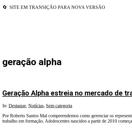
🔄 SITE EM TRANSIÇÃO PARA NOVA VERSÃO
geração alpha
Geração Alpha estreia no mercado de tra
2025-
In:
Destaque
,
Notícias
,
Sem categoria
08-
Por Roberto Santos Mal compreendemos como gerenciar os representan
29
trabalho em formação. Adolescentes nascidos a partir de 2010 começ