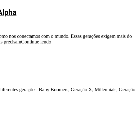
Alpha
omo nos conectamos com o mundo. Essas gerações exigem mais do
as precisam
Continue lendo
diferentes gerações: Baby Boomers, Geração X, Millennials, Geração