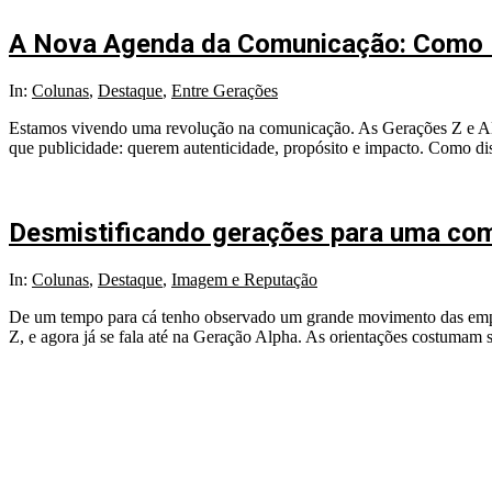
A Nova Agenda da Comunicação: Como M
2025-
In:
Colunas
,
Destaque
,
Entre Gerações
01-
Estamos vivendo uma revolução na comunicação. As Gerações Z e A
20
que publicidade: querem autenticidade, propósito e impacto. Como di
Desmistificando gerações para uma com
2024-
In:
Colunas
,
Destaque
,
Imagem e Reputação
08-
De um tempo para cá tenho observado um grande movimento das empre
29
Z, e agora já se fala até na Geração Alpha. As orientações costumam 