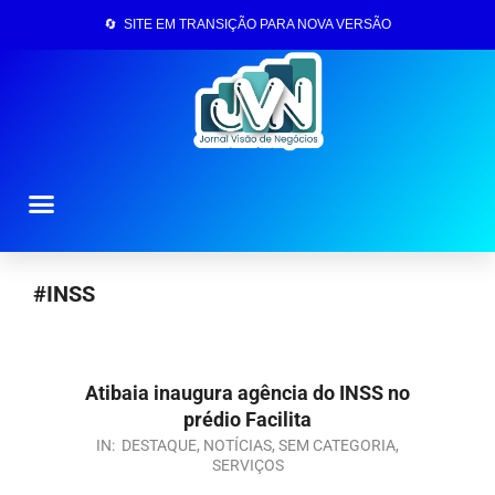
🔄 SITE EM TRANSIÇÃO PARA NOVA VERSÃO
Página Inicial
#INSS
Atibaia inaugura agência do INSS no
prédio Facilita
IN:
DESTAQUE
,
NOTÍCIAS
,
SEM CATEGORIA
,
SERVIÇOS