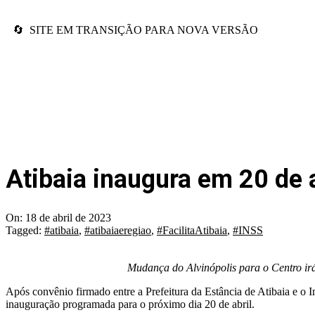
🔄 SITE EM TRANSIÇÃO PARA NOVA VERSÃO
Atibaia inaugura em 20 de a
On:
18 de abril de 2023
Tagged:
#atibaia
,
#atibaiaeregiao
,
#FacilitaAtibaia
,
#INSS
Mudança do Alvinópolis para o Centro irá 
Após convênio firmado entre a Prefeitura da Estância de Atibaia e o I
inauguração programada para o próximo dia 20 de abril.