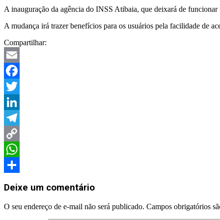
A inauguração da agência do INSS Atibaia, que deixará de funcionar n
A mudança irá trazer benefícios para os usuários pela facilidade de ac
Compartilhar:
Email
Facebook
Twitter
LinkedIn
Telegram
Copy
Link
WhatsApp
Share
Deixe um comentário
O seu endereço de e-mail não será publicado.
Campos obrigatórios s