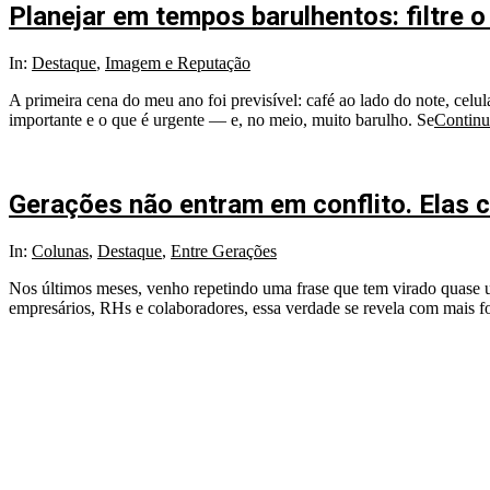
Planejar em tempos barulhentos: filtre
2026-
In:
Destaque
,
Imagem e Reputação
01-
A primeira cena do meu ano foi previsível: café ao lado do note, celu
13
importante e o que é urgente — e, no meio, muito barulho. Se
Continu
Gerações não entram em conflito. Elas 
2025-
In:
Colunas
,
Destaque
,
Entre Gerações
07-
Nos últimos meses, venho repetindo uma frase que tem virado quase um
08
empresários, RHs e colaboradores, essa verdade se revela com mais 