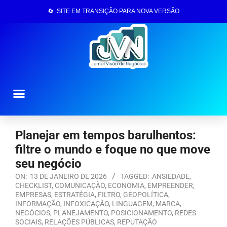
🔄 SITE EM TRANSIÇÃO PARA NOVA VERSÃO
Página Inicial
Planejar em tempos barulhentos:
filtre o mundo e foque no que move
seu negócio
ON:
13 DE JANEIRO DE 2026
TAGGED:
ANSIEDADE
,
CHECKLIST
,
COMUNICAÇÃO
,
ECONOMIA
,
EMPREENDER
,
EMPRESAS
,
ESTRATÉGIA
,
FILTRO
,
GEOPOLÍTICA
,
INFORMAÇÃO
,
INFOXICAÇÃO
,
LINGUAGEM
,
MARCA
,
NEGÓCIOS
,
PLANEJAMENTO
,
POSICIONAMENTO
,
REDES
SOCIAIS
,
RELAÇÕES PÚBLICAS
,
REPUTAÇÃO