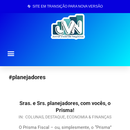
🔄 SITE EM TRANSIÇÃO PARA NOVA VERSÃO
Página Inicial
#planejadores
Sras. e Srs. planejadores, com vocês, o
Prisma!
IN:
COLUNAS
,
DESTAQUE
,
ECONOMIA & FINANÇAS
O Prisma Fiscal – ou, simplesmente, o “Prisma”