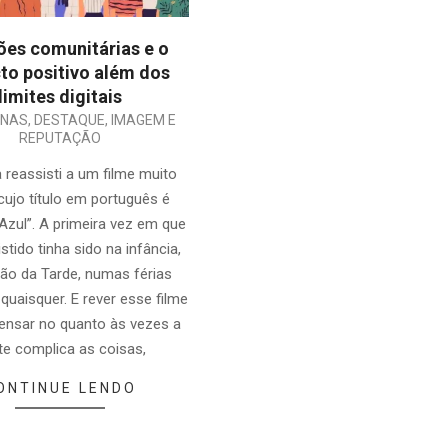
ões comunitárias e o
to positivo além dos
limites digitais
UNAS
,
DESTAQUE
,
IMAGEM E
REPUTAÇÃO
a reassisti a um filme muito
 cujo título em português é
Azul”. A primeira vez em que
istido tinha sido na infância,
ão da Tarde, numas férias
quaisquer. E rever esse filme
ensar no quanto às vezes a
te complica as coisas,
ONTINUE LENDO