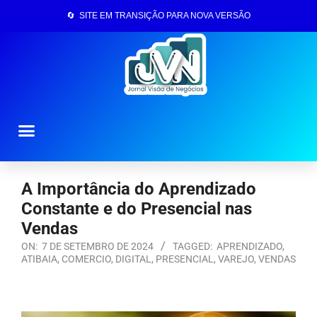
🔄 SITE EM TRANSIÇÃO PARA NOVA VERSÃO
Página Inicial
A Importância do Aprendizado
Constante e do Presencial nas
Vendas
ON:
7 DE SETEMBRO DE 2024
TAGGED:
APRENDIZADO
,
ATIBAIA
,
COMERCIO
,
DIGITAL
,
PRESENCIAL
,
VAREJO
,
VENDAS