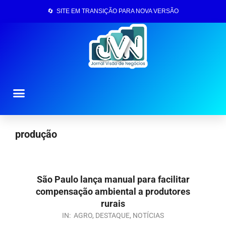
🔄 SITE EM TRANSIÇÃO PARA NOVA VERSÃO
Página Inicial
produção
São Paulo lança manual para facilitar
compensação ambiental a produtores
rurais
IN:
AGRO
,
DESTAQUE
,
NOTÍCIAS