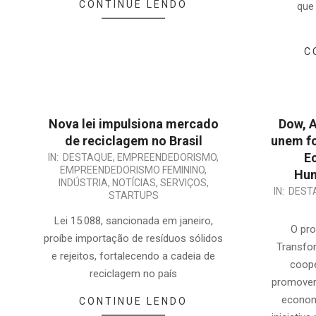
CONTINUE LENDO
que
C
Nova lei impulsiona mercado
Dow, A
de reciclagem no Brasil
unem fo
E
2025-
IN:
DESTAQUE
,
EMPREENDEDORISMO
,
EMPREENDEDORISMO FEMININO
,
Hum
02-
INDÚSTRIA
,
NOTÍCIAS
,
SERVIÇOS
,
2024-
IN:
DEST
14
STARTUPS
07-
Lei 15.088, sancionada em janeiro,
22
O pr
proíbe importação de resíduos sólidos
Transfor
e rejeitos, fortalecendo a cadeia de
coope
reciclagem no país
promover
econom
CONTINUE LENDO