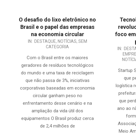
O desafio do lixo eletrônico no
Tecnol
Brasil e o papel das empresas
revolu
na economia circular
foco em
2025-
IN:
DESTAQUE
,
NOTÍCIAS
,
SEM
CATEGORIA
2025-
11-
IN:
DEST
EMPRE
09-
21
Com o Brasil entre os maiores
NOTÍC
05
geradores de resíduos tecnológicos
Startup
do mundo e uma taxa de reciclagem
que p
que não passa de 3%, iniciativas
logística 
corporativas baseadas em economia
prefeitu
circular ganham peso no
que perd
enfrentamento desse cenário e na
ano ao nã
ampliação da vida útil dos
form
equipamentos O Brasil produz cerca
Associaç
de 2,4 milhões de
Meio Am