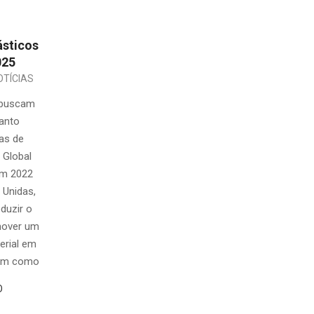
ásticos
025
OTÍCIAS
 buscam
anto
as de
 Global
em 2022
 Unidas,
duzir o
mover um
erial em
tem como
O