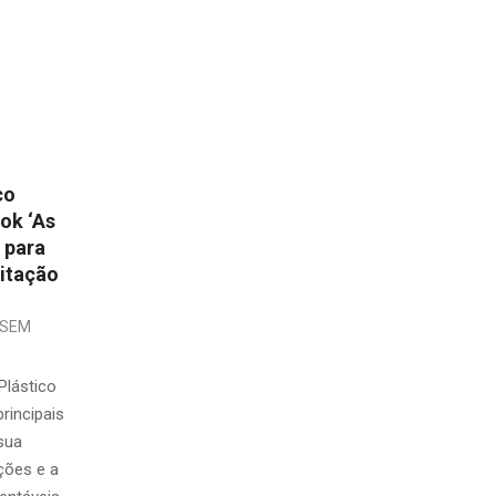
co
ok ‘As
 para
litação
SEM
lástico
rincipais
sua
ações e a