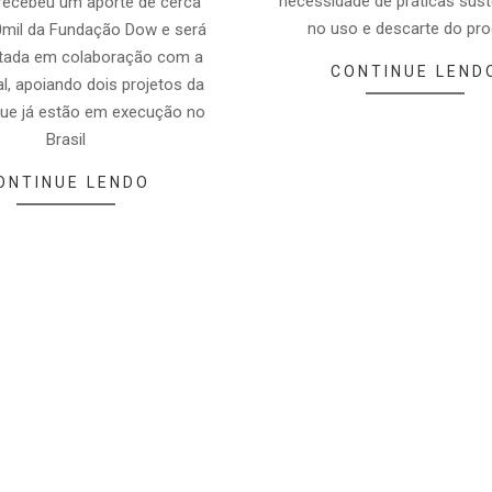
necessidade de práticas sust
a recebeu um aporte de cerca
no uso e descarte do pr
mil da Fundação Dow e será
tada em colaboração com a
CONTINUE LEND
al, apoiando dois projetos da
ue já estão em execução no
Brasil
ONTINUE LENDO