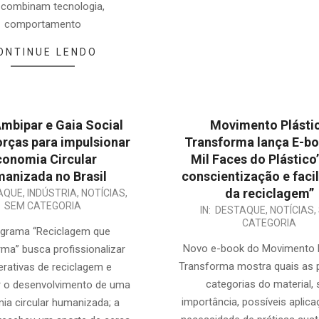
 combinam tecnologia,
comportamento
ONTINUE LENDO
mbipar e Gaia Social
Movimento Plásti
rças para impulsionar
Transforma lança E-bo
conomia Circular
Mil Faces do Plástico’
anizada no Brasil
conscientização e faci
da reciclagem”
AQUE
,
INDÚSTRIA
,
NOTÍCIAS
,
SEM CATEGORIA
2024-
IN:
DESTAQUE
,
NOTÍCIAS
,
CATEGORIA
05-
ograma “Reciclagem que
21
Novo e-book do Movimento P
ma” busca profissionalizar
Transforma mostra quais as p
rativas de reciclagem e
categorias do material, 
 o desenvolvimento de uma
importância, possíveis aplic
ia circular humanizada; a