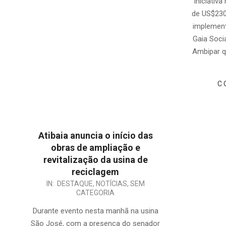
iniciativ
de US$230
implemen
Gaia Soci
Ambipar q
C
Atibaia anuncia o início das
obras de ampliação e
revitalização da usina de
reciclagem
2024-
IN:
DESTAQUE
,
NOTÍCIAS
,
SEM
CATEGORIA
02-
23
Durante evento nesta manhã na usina
São José, com a presença do senador