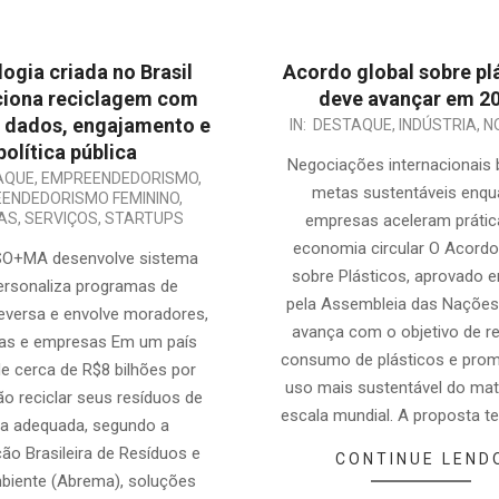
ogia criada no Brasil
Acordo global sobre pl
ciona reciclagem com
deve avançar em 2
 dados, engajamento e
2025-
IN:
DESTAQUE
,
INDÚSTRIA
,
N
política pública
06-
Negociações internacionais
AQUE
,
EMPREENDEDORISMO
,
23
metas sustentáveis enqu
ENDEDORISMO FEMININO
,
IAS
,
SERVIÇOS
,
STARTUPS
empresas aceleram prátic
economia circular O Acordo
 SO+MA desenvolve sistema
sobre Plásticos, aprovado 
ersonaliza programas de
pela Assembleia das Nações
reversa e envolve moradores,
avança com o objetivo de re
ras e empresas Em um país
consumo de plásticos e pro
e cerca de R$8 bilhões por
uso mais sustentável do mat
o reciclar seus resíduos de
escala mundial. A proposta 
a adequada, segundo a
ão Brasileira de Resíduos e
CONTINUE LEND
biente (Abrema), soluções