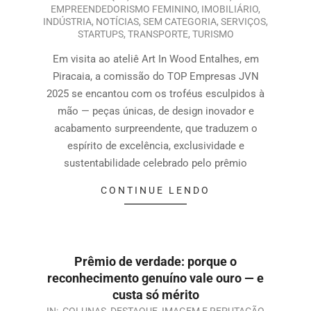
EMPREENDEDORISMO FEMININO
,
IMOBILIÁRIO
,
INDÚSTRIA
,
NOTÍCIAS
,
SEM CATEGORIA
,
SERVIÇOS
,
STARTUPS
,
TRANSPORTE
,
TURISMO
Em visita ao ateliê Art In Wood Entalhes, em
Piracaia, a comissão do TOP Empresas JVN
2025 se encantou com os troféus esculpidos à
mão — peças únicas, de design inovador e
acabamento surpreendente, que traduzem o
espírito de excelência, exclusividade e
sustentabilidade celebrado pelo prêmio
CONTINUE LENDO
Prêmio de verdade: porque o
reconhecimento genuíno vale ouro — e
custa só mérito
IN:
COLUNAS
,
DESTAQUE
,
IMAGEM E REPUTAÇÃO