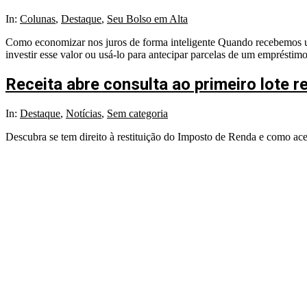
2025-
In:
Colunas
,
Destaque
,
Seu Bolso em Alta
07-
Como economizar nos juros de forma inteligente Quando recebemos um 
18
investir esse valor ou usá-lo para antecipar parcelas de um empréstim
Receita abre consulta ao primeiro lote r
2024-
In:
Destaque
,
Notícias
,
Sem categoria
01-
Descubra se tem direito à restituição do Imposto de Renda e como aces
25