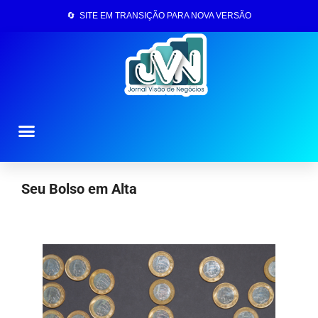
🔄 SITE EM TRANSIÇÃO PARA NOVA VERSÃO
Página Inicial
Seu Bolso em Alta