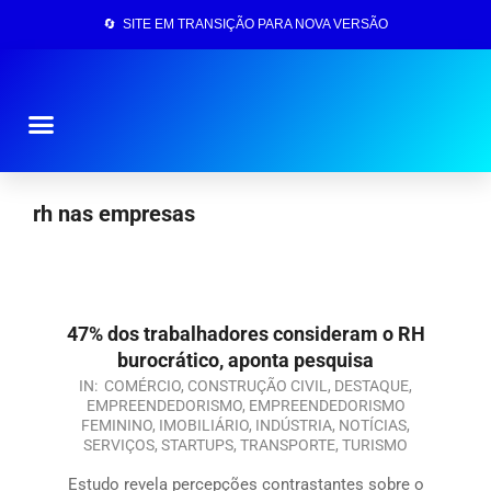
🔄 SITE EM TRANSIÇÃO PARA NOVA VERSÃO
Página Inicial
rh nas empresas
47% dos trabalhadores consideram o RH
burocrático, aponta pesquisa
IN:
COMÉRCIO
,
CONSTRUÇÃO CIVIL
,
DESTAQUE
,
EMPREENDEDORISMO
,
EMPREENDEDORISMO
FEMININO
,
IMOBILIÁRIO
,
INDÚSTRIA
,
NOTÍCIAS
,
SERVIÇOS
,
STARTUPS
,
TRANSPORTE
,
TURISMO
Estudo revela percepções contrastantes sobre o