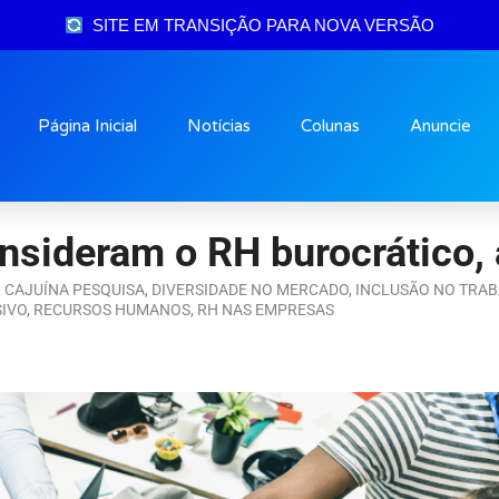
SITE EM TRANSIÇÃO PARA NOVA VERSÃO
Página Inicial
Notícias
Colunas
Anuncie
nsideram o RH burocrático,
,
CAJUÍNA PESQUISA
,
DIVERSIDADE NO MERCADO
,
INCLUSÃO NO TRA
IVO
,
RECURSOS HUMANOS
,
RH NAS EMPRESAS