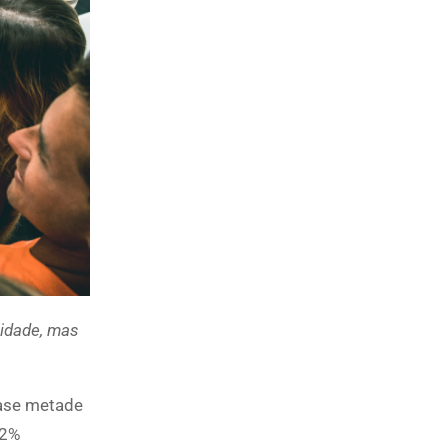
lidade, mas
uase metade
32%