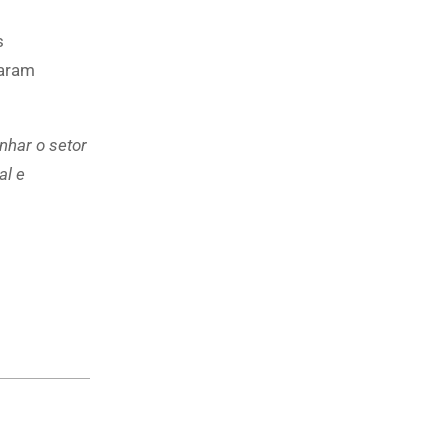
s
taram
nhar o setor
al e