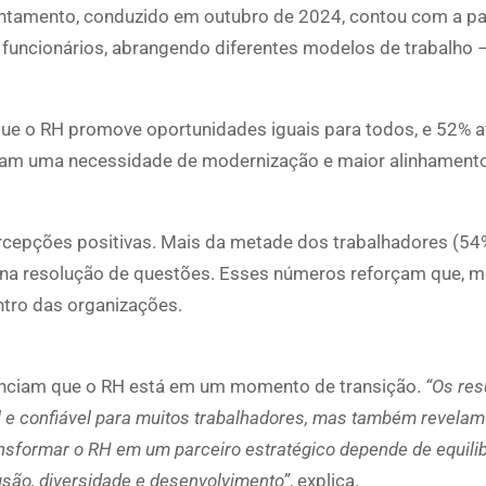
vantamento, conduzido em outubro de 2024, contou com a pa
uncionários, abrangendo diferentes modelos de trabalho –
que o RH promove oportunidades iguais para todos, e 52% 
icam uma necessidade de modernização e maior alinhament
cepções positivas. Mais da metade dos trabalhadores (54%
il na resolução de questões. Esses números reforçam que,
ntro das organizações.
videnciam que o RH está em um momento de transição.
“Os res
e confiável para muitos trabalhadores, mas também revelam
ransformar o RH em um parceiro estratégico depende de equili
usão, diversidade e desenvolvimento”
, explica.