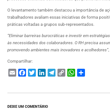
O levantamento também destacou a importância de açõ
trabalhadores avaliam essas iniciativas de forma pos
práticas voltadas a grupos sub-representados.
“Eliminar barreiras burocráticas e investir em estratégia
às necessidades dos colaboradores. O RH precisa assumir
promovendo ambientes mais inovadores e acolhedores”
,
Compartilhar:
Email
Facebook
Twitter
LinkedIn
Telegram
Copy
WhatsAp
Share
Link
DEIXE UM COMENTÁRIO