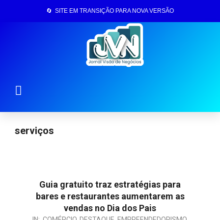
🔄 SITE EM TRANSIÇÃO PARA NOVA VERSÃO
Página Inicial
serviços
Guia gratuito traz estratégias para
bares e restaurantes aumentarem as
vendas no Dia dos Pais
IN:
COMÉRCIO
,
DESTAQUE
,
EMPREENDEDORISMO
,