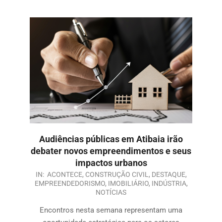
Audiências públicas em Atibaia irão
debater novos empreendimentos e seus
impactos urbanos
IN:
ACONTECE
,
CONSTRUÇÃO CIVIL
,
DESTAQUE
,
EMPREENDEDORISMO
,
IMOBILIÁRIO
,
INDÚSTRIA
,
NOTÍCIAS
Encontros nesta semana representam uma