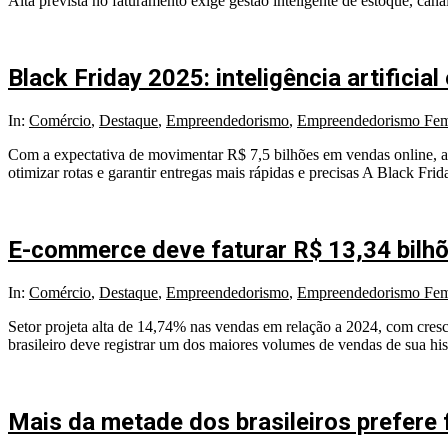
Alta prevista no faturamento exige gestão inteligente de estoque, cana
26
Black Friday 2025: inteligência artifici
2025-
In:
Comércio
,
Destaque
,
Empreendedorismo
,
Empreendedorismo Fem
11-
Com a expectativa de movimentar R$ 7,5 bilhões em vendas online, a Bla
12
otimizar rotas e garantir entregas mais rápidas e precisas A Black Fr
E-commerce deve faturar R$ 13,34 bilh
2025-
In:
Comércio
,
Destaque
,
Empreendedorismo
,
Empreendedorismo Fem
10-
Setor projeta alta de 14,74% nas vendas em relação a 2024, com cres
15
brasileiro deve registrar um dos maiores volumes de vendas de sua his
Mais da metade dos brasileiros prefere 