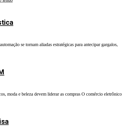
e lendo
stica
 automação se tornam aliadas estratégicas para antecipar gargalos,
OM
cos, moda e beleza devem liderar as compras O comércio eletrônico
isa