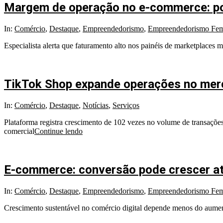
Margem de operação no e-commerce: por
2026-
In:
Comércio
,
Destaque
,
Empreendedorismo
,
Empreendedorismo Fem
07-
Especialista alerta que faturamento alto nos painéis de marketplaces m
17
TikTok Shop expande operações no mercad
2026-
In:
Comércio
,
Destaque
,
Notícias
,
Serviços
06-
Plataforma registra crescimento de 102 vezes no volume de transaçõe
13
comercial
Continue lendo
E-commerce: conversão pode crescer at
2026-
In:
Comércio
,
Destaque
,
Empreendedorismo
,
Empreendedorismo Fem
05-
Crescimento sustentável no comércio digital depende menos do aumen
18