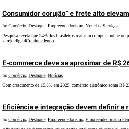
Consumidor corujão” e frete alto elev
2026-
In:
Comércio
,
Destaque
,
Empreendedorismo
,
Notícias
,
Serviços
03-
Pesquisa revela que 54% dos brasileiros realizam compras online no p
03
varejo digital
Continue lendo
E-commerce deve se aproximar de R$ 2
2026-
In:
Comércio
,
Destaque
,
Notícias
02-
Com crescimento de 15,3% em 2025, comércio eletrônico soma R$ 235
18
Eficiência e integração devem definir a
2025-
In:
Comércio
,
Destaque
,
Empreendedorismo
,
Empreendedorismo Fem
11-