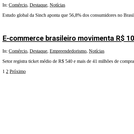
2025-
In:
Comércio
,
Destaque
,
Notícias
10-
Estudo global da Sinch aponta que 56,8% dos consumidores no Brasi
03
E-commerce brasileiro movimenta R$ 10
2025-
In:
Comércio
,
Destaque
,
Empreendedorismo
,
Notícias
08-
Setor registra ticket médio de R$ 540 e mais de 41 milhões de comprad
25
Paginação
1
2
Próximo
de
posts