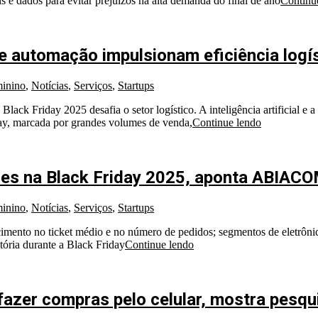
is e dados para evitar prejuízos na alta demanda do final de ano
Continu
al e automação impulsionam eficiência logí
inino
,
Notícias
,
Serviços
,
Startups
ck Friday 2025 desafia o setor logístico. A inteligência artificial e a
iday, marcada por grandes volumes de venda,
Continue lendo
ões na Black Friday 2025, aponta ABIAC
inino
,
Notícias
,
Serviços
,
Startups
cimento no ticket médio e no número de pedidos; segmentos de eletrôni
tória durante a Black Friday
Continue lendo
fazer compras pelo celular, mostra pesqu