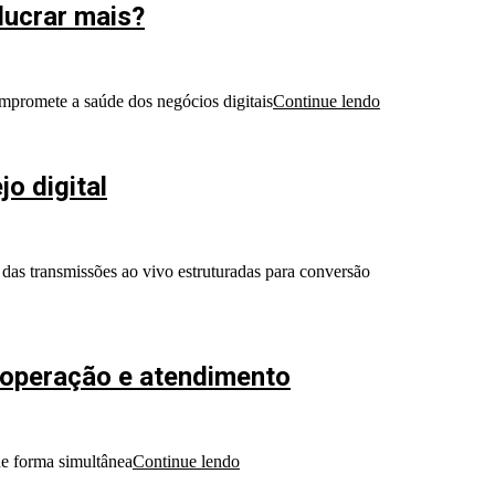
lucrar mais?
compromete a saúde dos negócios digitais
Continue lendo
o digital
das transmissões ao vivo estruturadas para conversão
 operação e atendimento
de forma simultânea
Continue lendo