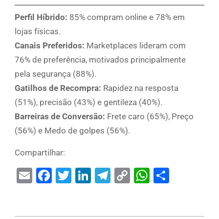
Perfil Híbrido:
85% compram online e 78% em
lojas físicas.
Canais Preferidos:
Marketplaces lideram com
76% de preferência, motivados principalmente
pela segurança (88%).
Gatilhos de Recompra:
Rapidez na resposta
(51%), precisão (43%) e gentileza (40%).
Barreiras de Conversão:
Frete caro (65%), Preço
(56%) e Medo de golpes (56%).
Compartilhar:
Email
Facebook
Twitter
LinkedIn
Telegram
Copy
WhatsAp
Share
Link