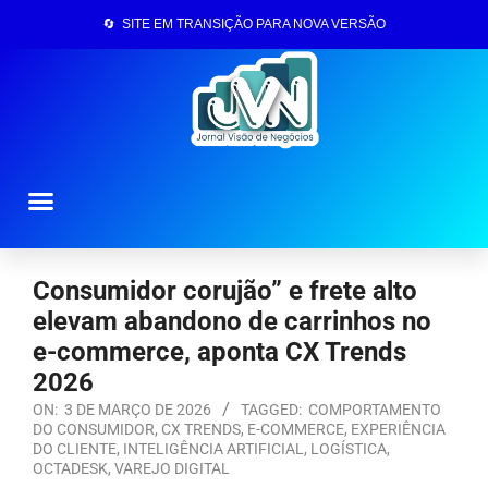
🔄 SITE EM TRANSIÇÃO PARA NOVA VERSÃO
Página Inicial
Consumidor corujão” e frete alto
elevam abandono de carrinhos no
e-commerce, aponta CX Trends
2026
ON:
3 DE MARÇO DE 2026
TAGGED:
COMPORTAMENTO
DO CONSUMIDOR
,
CX TRENDS
,
E-COMMERCE
,
EXPERIÊNCIA
DO CLIENTE
,
INTELIGÊNCIA ARTIFICIAL
,
LOGÍSTICA
,
OCTADESK
,
VAREJO DIGITAL