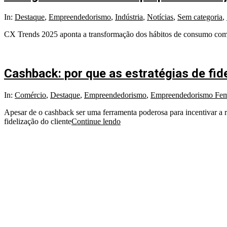
2025-
In:
Destaque
,
Empreendedorismo
,
Indústria
,
Notícias
,
Sem categoria
,
01-
CX Trends 2025 aponta a transformação dos hábitos de consumo com a 
28
Cashback: por que as estratégias de fid
2024-
In:
Comércio
,
Destaque
,
Empreendedorismo
,
Empreendedorismo Fem
10-
Apesar de o cashback ser uma ferramenta poderosa para incentivar a r
30
fidelização do cliente
Continue lendo