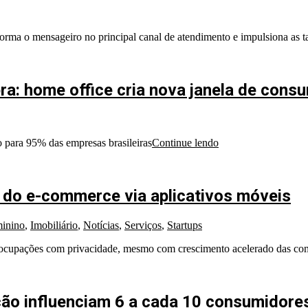
forma o mensageiro no principal canal de atendimento e impulsiona as 
pra: home office cria nova janela de cons
 para 95% das empresas brasileiras
Continue lendo
 do e-commerce via aplicativos móveis
inino
,
Imobiliário
,
Notícias
,
Serviços
,
Startups
reocupações com privacidade, mesmo com crescimento acelerado das co
zação influenciam 6 a cada 10 consumidores