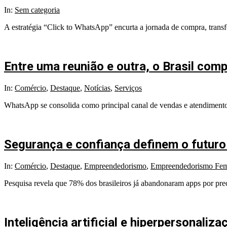
2025-
In:
Sem categoria
07-
A estratégia “Click to WhatsApp” encurta a jornada de compra, trans
23
Entre uma reunião e outra, o Brasil com
2025-
In:
Comércio
,
Destaque
,
Notícias
,
Serviços
07-
WhatsApp se consolida como principal canal de vendas e atendimento
07
Segurança e confiança definem o futuro
2025-
In:
Comércio
,
Destaque
,
Empreendedorismo
,
Empreendedorismo Fem
04-
Pesquisa revela que 78% dos brasileiros já abandonaram apps por p
04
Inteligência artificial e hiperpersonali