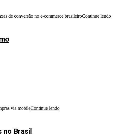
taxas de conversão no e-commerce brasileiro
Continue lendo
umo
mpras via mobile
Continue lendo
 no Brasil