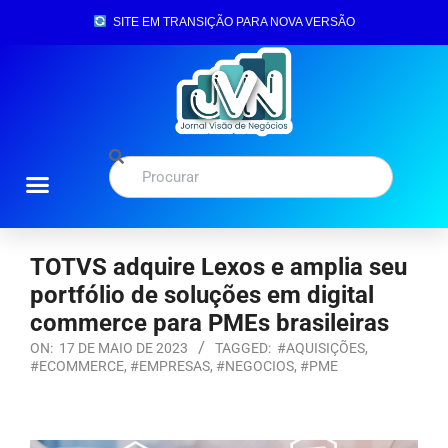
SITE EM TRANSIÇÃO PARA NOVA VERSÃO
TOTVS adquire Lexos e amplia seu
portfólio de soluções em digital
commerce para PMEs brasileiras
ON:
17 DE MAIO DE 2023
TAGGED:
#AQUISIÇÕES
,
#ECOMMERCE
,
#EMPRESAS
,
#NEGOCIOS
,
#PME