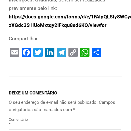
previamente pelo link:
https://docs.google.com/forms/d/e/1FAIpQLSfySWC
zXGdc3S1lUoMxtqy2IFkqu8sd6KQ/viewfor
Compartilhar:
Email
Facebook
Twitter
LinkedIn
Telegram
Copy
WhatsAp
Share
Link
DEIXE UM COMENTÁRIO
O seu endereço de e-mail não será publicado.
Campos
obrigatórios são marcados com
*
Comentário
*