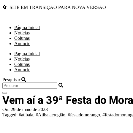
🔄 SITE EM TRANSIÇÃO PARA NOVA VERSÃO
Página Inicial
Notícias
Colunas
Anuncie
Página Inicial
Notícias
Colunas
Anuncie
Pesquisar
Vem aí a 39ª Festa do Mora
On:
29 de maio de 2023
Tagged:
#atibaia
,
#Atibaiaeregião
,
#festadomorango
,
#festadomorango