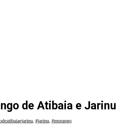
ngo de Atibaia e Jarinu
deatibaiaejarinu
,
#jarinu
,
#morango