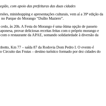
Região, com apoio das prefeituras das duas cidades
sões, minishopping e apresentações culturais, vem aí a 39ª edição da
lho, no Parque do Morango “Duílio Maziero”.
s cedo, às 20h. A Festa do Morango é uma ótima opção de passeio
aponesa, provar deliciosas receitas feitas com o próprio morango e
rá com o restaurante da APAE, somando solidariedade à diversão da
mbotto, Km 77 – saída 87 da Rodovia Dom Pedro I. O evento é
o Circuito das Frutas – destino turístico formado por dez cidades do