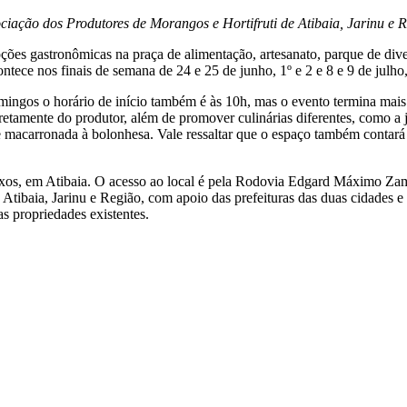
ciação dos Produtores de Morangos e Hortifruti de Atibaia, Jarinu e 
es gastronômicas na praça de alimentação, artesanato, parque de diver
contece nos finais de semana de 24 e 25 de junho, 1º e 2 e 8 e 9 de ju
omingos o horário de início também é às 10h, mas o evento termina mai
etamente do produtor, além de promover culinárias diferentes, como a j
ta e macarronada à bolonhesa. Vale ressaltar que o espaço também conta
xos, em Atibaia. O acesso ao local é pela Rodovia Edgard Máximo Za
Atibaia, Jarinu e Região, com apoio das prefeituras das duas cidades e 
s propriedades existentes.