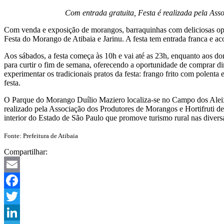
Com entrada gratuita, Festa é realizada pela Asso
Com venda e exposição de morangos, barraquinhas com deliciosas opçõ
Festa do Morango de Atibaia e Jarinu. A festa tem entrada franca e a
Aos sábados, a festa começa às 10h e vai até as 23h, enquanto aos d
para curtir o fim de semana, oferecendo a oportunidade de comprar dir
experimentar os tradicionais pratos da festa: frango frito com polen
festa.
O Parque do Morango Duílio Maziero localiza-se no Campo dos Alei
realizado pela Associação dos Produtores de Morangos e Hortifruti de 
interior do Estado de São Paulo que promove turismo rural nas diversa
Fonte: Prefeitura de Atibaia
Compartilhar:
Email
Facebook
Twitter