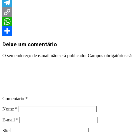
LinkedIn
Telegram
Copy
Link
WhatsApp
2023-
Share
05-
Deixe um comentário
29
O seu endereço de e-mail não será publicado.
Campos obrigatórios s
Comentário
*
Nome
*
E-mail
*
Site