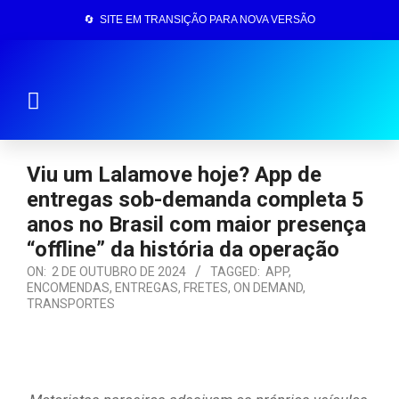
🔄 SITE EM TRANSIÇÃO PARA NOVA VERSÃO
Página Inicial
Viu um Lalamove hoje? App de
entregas sob-demanda completa 5
anos no Brasil com maior presença
“offline” da história da operação
ON:
2 DE OUTUBRO DE 2024
TAGGED:
APP
,
ENCOMENDAS
,
ENTREGAS
,
FRETES
,
ON DEMAND
,
TRANSPORTES