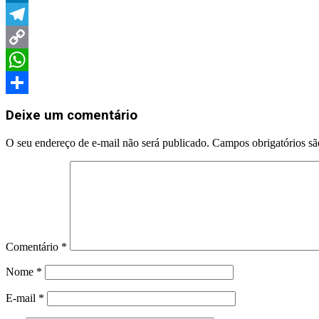
LinkedIn
Telegram
Copy
Link
WhatsApp
2024-
Share
04-
Deixe um comentário
18
O seu endereço de e-mail não será publicado.
Campos obrigatórios s
Comentário
*
Nome
*
E-mail
*