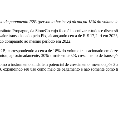
o de pagamento P2B (person to business) alcançou 18% do volume t
ituto Propague, da StoneCo cujo foco é incentivar estudos e discussões
alor transacionado pelo Pix,
alcançando cerca de R＄17,2 tri em 2023
ando comparado ao mesmo período em 2022.
 P2B, correspondendo a cerca de 18% do volume transacionado em deze
esentou, aproximadamente, 30% a mais em 2023; crescimento de trans
omo o instrumento ainda tem potencial de crescimento, mesmo após 3 a
B, expandindo seu uso como meio de pagamento e não somente como tran