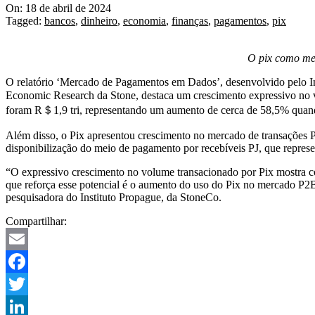
On:
18 de abril de 2024
Tagged:
bancos
,
dinheiro
,
economia
,
finanças
,
pagamentos
,
pix
O pix como mei
O relatório ‘Mercado de Pagamentos em Dados’, desenvolvido pelo Inst
Economic Research da Stone, destaca um crescimento expressivo no v
foram
R＄1,9 tri, representando um aumento de cerca de 58,5% qu
Além disso, o Pix apresentou crescimento no mercado de transações
disponibilização do meio de pagamento por recebíveis PJ, que repr
“O expressivo crescimento no volume transacionado por Pix mostra c
que reforça esse potencial é o aumento do uso do Pix no mercado P2
pesquisadora do Instituto Propague, da StoneCo.
Compartilhar:
Email
Facebook
Twitter