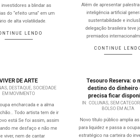
Além de apresentar palestra
 investidores a blindar as
inteligência artificial gener
as do “efeito urna” em um
sustentabilidade e inclus
rio de alta volatilidade.
delegação brasileira teve 
ONTINUE LENDO
premiados internacionalm
CONTINUE LEND
VIVER DE ARTE
Tesouro Reserva: o 
destino do dinheiro
NAS
,
DESTAQUE
,
SOCIEDADE
EM MOVIMENTO
precisa ficar dispon
IN:
COLUNAS
,
SEM CATEGOR
oupa encharcada e a alma
BOLSO EM ALTA
 chão… Todo artista tem de ir
Novo título público amplia a
ovo está Se foi assim, assim
para liquidez e passa a ocup
tando me desfaço e não me
estratégico na carteira do inv
de viver, nem de cantar