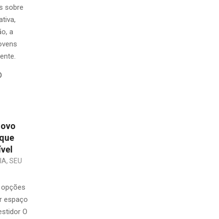
s sobre
ativa,
ão, a
jovens
ente.
O
novo
 que
ível
IA
,
SEU
s opções
ar espaço
estidor O