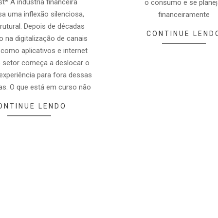
t* A indústria financeira
o consumo e se planej
a uma inflexão silenciosa,
financeiramente
rutural. Depois de décadas
CONTINUE LEND
o na digitalização de canais
 como aplicativos e internet
o setor começa a deslocar o
experiência para fora dessas
as. O que está em curso não
ONTINUE LENDO