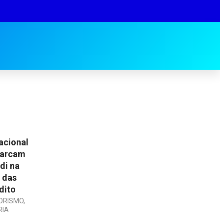
acional
marcam
di na
 das
dito
ORISMO
,
RIA