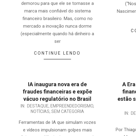
demorou para que ele se tornasse a
(“Nos
marca mais confiável do sistema
Nascime
financeiro brasileiro. Mas, como no
mercado a inovação nunca dorme
C
(especialmente quando há dinheiro a
ser
CONTINUE LENDO
IA inaugura nova era de
A Era
fraudes financeiras e expõe
finan
vácuo regulatório no Brasil
estão s
IN:
DESTAQUE
,
EMPREENDEDORISMO
,
NOTÍCIAS
,
SEM CATEGORIA
IN:
D
Ferramentas de IA que simulam vozes
Por Thiago
e vídeos impulsionam golpes mais