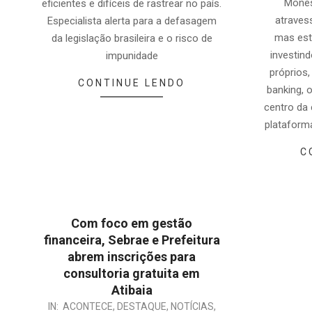
Mones
eficientes e difíceis de rastrear no país.
atravess
Especialista alerta para a defasagem
mas est
da legislação brasileira e o risco de
investind
impunidade
próprios,
CONTINUE LENDO
banking, 
centro da 
plataform
C
Com foco em gestão
financeira, Sebrae e Prefeitura
abrem inscrições para
consultoria gratuita em
Atibaia
IN:
ACONTECE
,
DESTAQUE
,
NOTÍCIAS
,