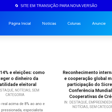
🔄 SITE EM TRANSIÇÃO PARA NOVA VERSÃO
Página Inicial
Notícias
Colunas
Anuncie
 14% e eleições: como
Reconhecimento intern
teger o dinheiro da
e cooperação global 
atilidade eleitoral
participação do Sicre
Conferência Mundial
ESTAQUE
,
NOTÍCIAS
,
SEM
CATEGORIA
Cooperativas de Cré
IN:
DESTAQUE
,
EMPREENDED
 real acima de 8% ao ano e
NOTÍCIAS
,
SEM CATEGO
o pressionada, especialista