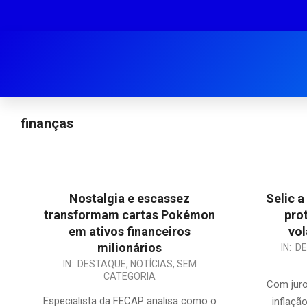
finanças
Nostalgia e escassez
Selic a
transformam cartas Pokémon
pro
em ativos financeiros
vol
milionários
IN:
D
IN:
DESTAQUE
,
NOTÍCIAS
,
SEM
CATEGORIA
Com juro
Especialista da FECAP analisa como o
inflaçã