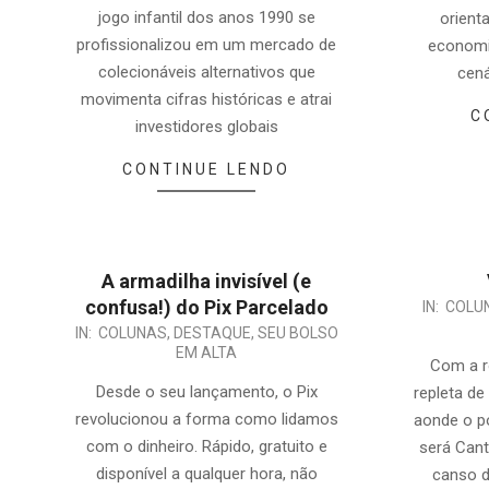
jogo infantil dos anos 1990 se
orienta
profissionalizou em um mercado de
economi
colecionáveis alternativos que
cená
movimenta cifras históricas e atrai
C
investidores globais
CONTINUE LENDO
A armadilha invisível (e
confusa!) do Pix Parcelado
IN:
COLU
IN:
COLUNAS
,
DESTAQUE
,
SEU BOLSO
EM ALTA
Com a r
Desde o seu lançamento, o Pix
repleta de
revolucionou a forma como lidamos
aonde o p
com o dinheiro. Rápido, gratuito e
será Can
disponível a qualquer hora, não
canso 