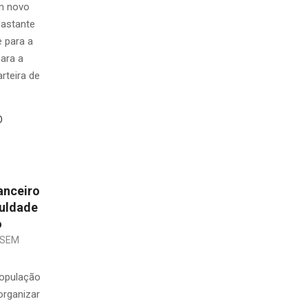
m novo
bastante
e para a
ara a
rteira de
O
nanceiro
culdade
o
SEM
opulação
organizar