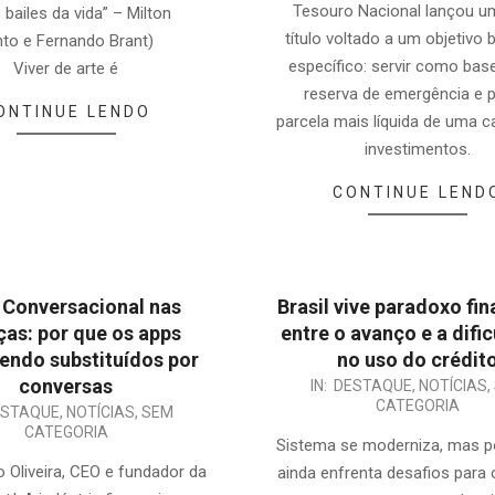
Tesouro Nacional lançou u
 bailes da vida” – Milton
título voltado a um objetivo 
nto e Fernando Brant)
específico: servir como bas
Viver de arte é
reserva de emergência e p
ONTINUE LENDO
parcela mais líquida de uma ca
investimentos.
CONTINUE LEND
 Conversacional nas
Brasil vive paradoxo fi
ças: por que os apps
entre o avanço e a difi
endo substituídos por
no uso do crédit
conversas
IN:
DESTAQUE
,
NOTÍCIAS
,
CATEGORIA
ESTAQUE
,
NOTÍCIAS
,
SEM
CATEGORIA
Sistema se moderniza, mas p
 Oliveira, CEO e fundador da
ainda enfrenta desafios para 