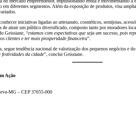
nça no mercado empreendedor, impulsionando renda e movimentando a eco
o em diferentes segmentos. Além da exposição de produtos, visa amplia
variados.
onhecer iniciativas ligadas ao artesanato, cosméticos, semijoias, acessó
a de atrair um público diversificado, composto tanto por moradores loca
o Geissiane, “
estamos com expectativas que seja um sucesso, pois re
os clientes e ter mais prosperidade financeira
”.
ta, segue tendência nacional de valorização dos pequenos negócios e do
festividades da cidade
”, conclui Geissiane.
em Ação
tapeva-MG – CEP 37655-000