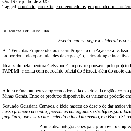
On:
19 de junho de 2025
Tagged:
comércio
,
conexão
,
empreendedoras
,
empreendedorismo fem
Da Redação. Por: Elaine Lina
Evento reunirá negócios liderados por 
A 1ª Feira das Empreendedoras com Propósito em Ação será realizada 
proporcionando oportunidades de exposição, networking e incentivo a
Idealizado pela mentora Geissiane Campos, responsável pelo projeto
FAPEMI, e conta com patrocínio oficial do Sicredi, além do apoio da
A feira reúne mulheres empreendedoras da cidade e da região, com a p
Minas Gerais. Entre os produtos disponíveis, os visitantes poderão enc
Segundo Geissiane Campos, a ideia nasceu do desejo de dar maior visi
nosso primeiro encontro, pensamos em algumas estratégias para fazer
prefeitura, que estará nos cedendo o local do evento, e o Banco Sic
A iniciativa integra ações para promover o empre