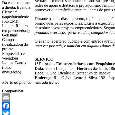
Sebrae, as mulheres têm intensificado sua prese
Da esquerda para
redes de apoio e destacar o protagonismo feminin
a direita: Evandra
promover o intercâmbio entre mulheres de perfis 
Clemente
(superintendente
Durante os dois dias de evento, o público poderá c
FAPEMI);
promovidas pelas expositoras. Existe a expectativ
Liandra Ribeiro
descobrir novos projetos empreendedores. Segund
(empreendedora);
produtos e serviços, gerar vendas, conquistar nov
Geissiane
Campos
O evento, aberto ao público e com entrada gratui
(idealizadora do
uma vez por mês, e também em algumas datas de 
projeto
Empreenda) e a
vereadora
SERVIÇO
Ivonete Barros.
1ª Feira das Empreendedoras com Propósito 
(foto:
Data:
20 e 21 de junho –
Horário:
das 9h às 18h
divulgação)
Local:
Clube Literário e Recreativo de Itapeva
Endereço:
Rua Otávio Leme da Silva, 152 – I
Aberto ao público – entrada franca.
Compartilhar:
Email
Facebook