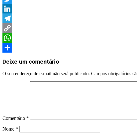
Twitter
LinkedIn
Telegram
Copy
Link
WhatsApp
Share
Deixe um comentário
O seu endereço de e-mail não será publicado.
Campos obrigatórios s
Comentário
*
Nome
*