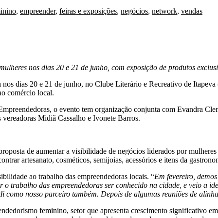
inino
,
empreender
,
feiras e exposições
,
negócios
,
network
,
vendas
mulheres nos dias 20 e 21 de junho, com exposição de produtos exclusi
nos dias 20 e 21 de junho, no Clube Literário e Recreativo de Itapev
o comércio local.
 Empreendedoras, o evento tem organização conjunta com Evandra Cleme
s vereadoras Midiã Cassalho e Ivonete Barros.
roposta de aumentar a visibilidade de negócios liderados por mulheres
ontrar artesanato, cosméticos, semijoias, acessórios e itens da gastrono
bilidade ao trabalho das empreendedoras locais. “
Em fevereiro, demos
 o trabalho das empreendedoras ser conhecido na cidade, e veio a ide
redi como nosso parceiro também. Depois de algumas reuniões de alinh
endedorismo feminino, setor que apresenta crescimento significativo e