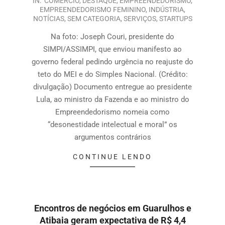
IN:
COMÉRCIO
,
DESTAQUE
,
EMPREENDEDORISMO
,
EMPREENDEDORISMO FEMININO
,
INDÚSTRIA
,
NOTÍCIAS
,
SEM CATEGORIA
,
SERVIÇOS
,
STARTUPS
Na foto: Joseph Couri, presidente do
SIMPI/ASSIMPI, que enviou manifesto ao
governo federal pedindo urgência no reajuste do
teto do MEI e do Simples Nacional. (Crédito:
divulgação) Documento entregue ao presidente
Lula, ao ministro da Fazenda e ao ministro do
Empreendedorismo nomeia como
“desonestidade intelectual e moral” os
argumentos contrários
CONTINUE LENDO
Encontros de negócios em Guarulhos e
Atibaia geram expectativa de R$ 4,4