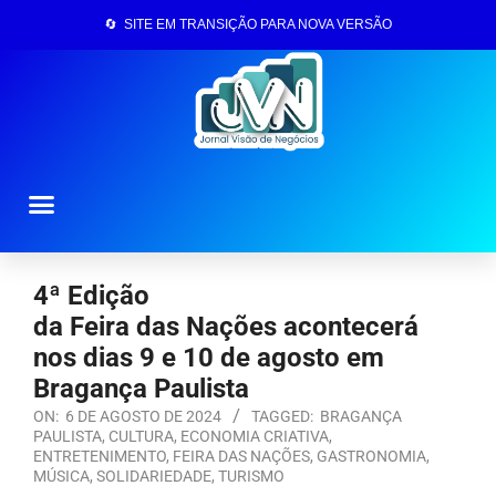
🔄 SITE EM TRANSIÇÃO PARA NOVA VERSÃO
Página Inicial
4ª Edição
da Feira das Nações acontecerá
nos dias 9 e 10 de agosto em
Bragança Paulista
ON:
6 DE AGOSTO DE 2024
TAGGED:
BRAGANÇA
PAULISTA
,
CULTURA
,
ECONOMIA CRIATIVA
,
ENTRETENIMENTO
,
FEIRA DAS NAÇÕES
,
GASTRONOMIA
,
MÚSICA
,
SOLIDARIEDADE
,
TURISMO