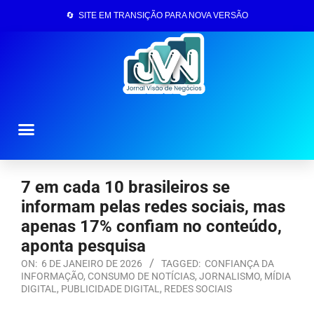
🔄 SITE EM TRANSIÇÃO PARA NOVA VERSÃO
Página Inicial
7 em cada 10 brasileiros se
informam pelas redes sociais, mas
apenas 17% confiam no conteúdo,
aponta pesquisa
ON:
6 DE JANEIRO DE 2026
TAGGED:
CONFIANÇA DA
INFORMAÇÃO
,
CONSUMO DE NOTÍCIAS
,
JORNALISMO
,
MÍDIA
DIGITAL
,
PUBLICIDADE DIGITAL
,
REDES SOCIAIS