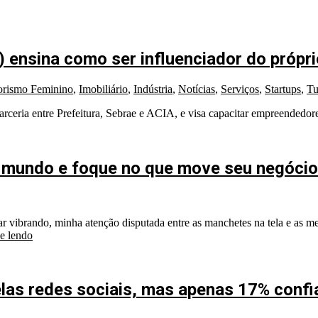
) ensina como ser influenciador do própr
rismo Feminino
,
Imobiliário
,
Indústria
,
Notícias
,
Serviços
,
Startups
,
Tu
eria entre Prefeitura, Sebrae e ACIA, e visa capacitar empreendedores a
 o mundo e foque no que move seu negócio
lar vibrando, minha atenção disputada entre as manchetes na tela e as me
e lendo
elas redes sociais, mas apenas 17% conf