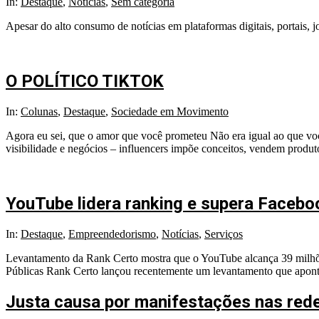
2026-
In:
Destaque
,
Notícias
,
Sem categoria
01-
Apesar do alto consumo de notícias em plataformas digitais, portais, 
06
O POLÍTICO TIKTOK
2025-
In:
Colunas
,
Destaque
,
Sociedade em Movimento
10-
Agora eu sei, que o amor que você prometeu Não era igual ao que voc
11
visibilidade e negócios – influencers impõe conceitos, vendem prod
YouTube lidera ranking e supera Facebo
2025-
In:
Destaque
,
Empreendedorismo
,
Notícias
,
Serviços
09-
Levantamento da Rank Certo mostra que o YouTube alcança 39 milhões
16
Públicas Rank Certo lançou recentemente um levantamento que aponta 
Justa causa por manifestações nas redes