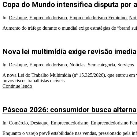
Copa do Mundo intensifica disputa por at
2026-
In:
Destaque
,
Empreendedorismo
,
Empreendedorismo Feminino
,
Notí
04-
Aumento do tráfego durante o mundial exige estratégias de “brand suit
10
Nova lei multimídia exige revisão imedi
2026-
In:
Destaque
,
Empreendedorismo
,
Notícias
,
Sem categoria
,
Serviços
03-
A nova Lei do Trabalho Multimídia (nº 15.325/2026), que entrou em v
31
novos riscos trabalhistas e cíveis
Continue lendo
Páscoa 2026: consumidor busca alternati
2026-
In:
Comércio
,
Destaque
,
Empreendedorismo
,
Empreendedorismo Fem
03-
Enquanto o varejo prevê estabilidade nas vendas, pressionado pela inf
27