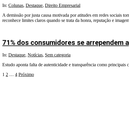
2025-
In:
Colunas
,
Destaque
,
Direito Empresarial
06-
A demissão por justa causa motivada por atitudes em redes sociais t
16
reconhece limites claros quando se trata da honra, reputação e ima
71% dos consumidores se arrependem ap
2025-
In:
Destaque
,
Notícias
,
Sem categoria
06-
Estudo aponta falta de autenticidade e transparência como principais c
04
Paginação
1
2
…
4
Próximo
de
posts