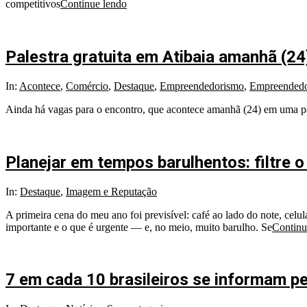
competitivos
Continue lendo
Palestra gratuita em Atibaia amanhã (24
2026-
In:
Acontece
,
Comércio
,
Destaque
,
Empreendedorismo
,
Empreendedo
03-
Ainda há vagas para o encontro, que acontece amanhã (24) em uma parc
23
Planejar em tempos barulhentos: filtre
2026-
In:
Destaque
,
Imagem e Reputação
01-
A primeira cena do meu ano foi previsível: café ao lado do note, celu
13
importante e o que é urgente — e, no meio, muito barulho. Se
Continu
7 em cada 10 brasileiros se informam p