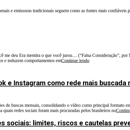
jornais e emissoras tradicionais seguem como as fontes mais confiáveis 
ê me deu Era mentira o que você jurou… (“Falsa Consideração”, por Ma
utos e induzem comportamentos em
Continue lendo
ok e Instagram como rede mais buscada n
 de buscas mensais, consolidando o vídeo como principal formato entr
quais redes sociais foram mais procuradas pelos brasileiros no
Contin
 sociais: limites, riscos e cautelas prev