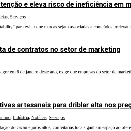
enção e eleva risco de ineficiência em mí
cias
,
Serviços
ability” para evitar que marcas sejam associadas a conteúdos irrelevant
ata de contratos no setor de marketing
igor em 6 de janeiro deste ano, exige que empresas do setor de market
vas artesanais para driblar alta nos pre
inino
,
Indústria
,
Notícias
,
Serviços
lação do cacau e juros altos, confeitarias locais ganham espaço ao ofer