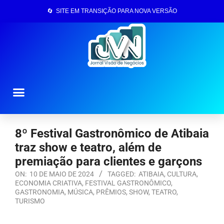
🔄 SITE EM TRANSIÇÃO PARA NOVA VERSÃO
Página Inicial
8º Festival Gastronômico de Atibaia
traz show e teatro, além de
premiação para clientes e garçons
ON:
10 DE MAIO DE 2024
TAGGED:
ATIBAIA
,
CULTURA
,
ECONOMIA CRIATIVA
,
FESTIVAL GASTRONÔMICO
,
GASTRONOMIA
,
MÚSICA
,
PRÊMIOS
,
SHOW
,
TEATRO
,
TURISMO