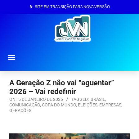
🔄 SITE EM TRANSIÇÃO PARA NOVA VERSÃO
Página Inicial
A Geração Z não vai “aguentar”
2026 – Vai redefinir
ON:
5 DE JANEIRO DE 2026
TAGGED:
BRASIL
,
COMUNICAÇÃO
,
COPA DO MUNDO
,
ELEIÇÕES
,
EMPRESAS
,
GERAÇÕES