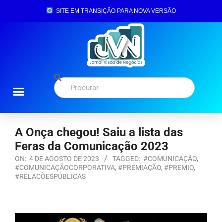
SITE EM TRANSIÇÃO PARA NOVA VERSÃO
A Onça chegou! Saiu a lista das
Feras da Comunicação 2023
ON:
4 DE AGOSTO DE 2023
TAGGED:
#COMUNICAÇÃO
,
#COMUNICAÇÃOCORPORATIVA
,
#PREMIAÇÃO
,
#PREMIO
,
#RELAÇÕESPÚBLICAS