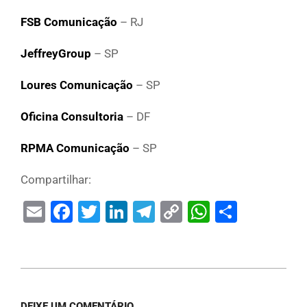
FSB Comunicação
– RJ
JeffreyGroup
– SP
Loures Comunicação
– SP
Oficina Consultoria
– DF
RPMA Comunicação
– SP
Compartilhar:
Email
Facebook
Twitter
LinkedIn
Telegram
Copy
WhatsAp
Share
Link
DEIXE UM COMENTÁRIO