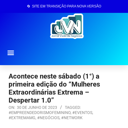
🔄 SITE EM TRANSIÇÃO PARA NOVA VERSÃO
Página Inicial
Acontece neste sábado (1°) a
primeira edição do “Mulheres
Extraordinárias Extrema –
Despertar 1.0”
ON:
30 DE JUNHO DE 2023
TAGGED:
#EMPREENDEDORISMOFEMININO
,
#EVENTOS
,
#EXTREMAMG
,
#NEGÓCIOS
,
#NETWORK