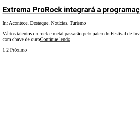
Extrema ProRock integrará a programaçã
In:
Acontece
,
Destaque
,
Notícias
,
Turismo
Vários talentos do rock e metal passarão pelo palco do Festival de In
com chave de ouro
Continue lendo
1
2
Próximo