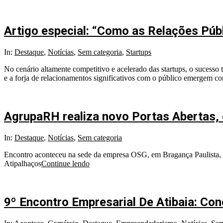
Artigo especial: “Como as Relações Púb
In:
Destaque
,
Notícias
,
Sem categoria
,
Startups
No cenário altamente competitivo e acelerado das startups, o sucesso
e a forja de relacionamentos significativos com o público emergem co
AgrupaRH realiza novo Portas Abertas,
In:
Destaque
,
Notícias
,
Sem categoria
Encontro aconteceu na sede da empresa OSG, em Bragança Paulista, 
Atipalhaços
Continue lendo
9º Encontro Empresarial De Atibaia: Co