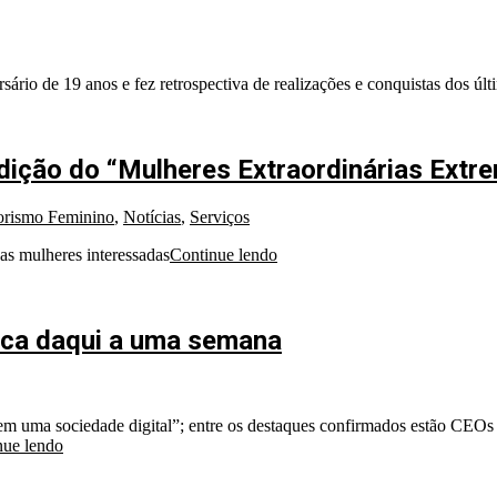
rio de 19 anos e fez retrospectiva de realizações e conquistas dos úl
dição do “Mulheres Extraordinárias Extr
rismo Feminino
,
Notícias
,
Serviços
s mulheres interessadas
Continue lendo
rica daqui a uma semana
em uma sociedade digital”; entre os destaques confirmados estão CEOs e
nue lendo