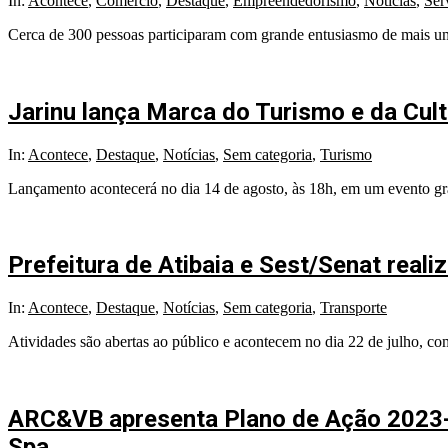
In:
Acontece
,
Comércio
,
Destaque
,
Empreendedorismo
,
Notícias
,
Ser
Cerca de 300 pessoas participaram com grande entusiasmo de mais u
Jarinu lança Marca do Turismo e da Cult
In:
Acontece
,
Destaque
,
Notícias
,
Sem categoria
,
Turismo
Lançamento acontecerá no dia 14 de agosto, às 18h, em um evento gr
Prefeitura de Atibaia e Sest/Senat rea
In:
Acontece
,
Destaque
,
Notícias
,
Sem categoria
,
Transporte
Atividades são abertas ao público e acontecem no dia 22 de julho, com
ARC&VB apresenta Plano de Ação 2023-
Spa