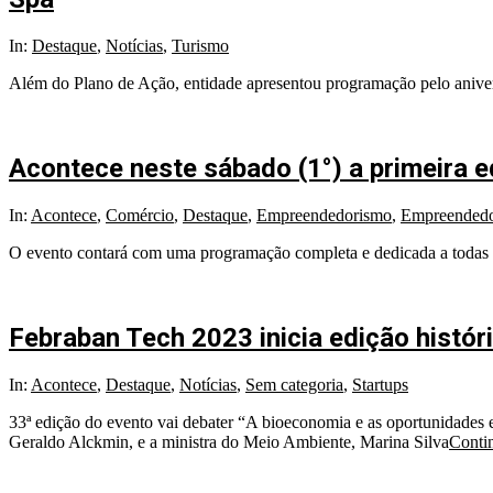
In:
Destaque
,
Notícias
,
Turismo
Além do Plano de Ação, entidade apresentou programação pelo aniversá
Acontece neste sábado (1°) a primeira e
In:
Acontece
,
Comércio
,
Destaque
,
Empreendedorismo
,
Empreendedo
O evento contará com uma programação completa e dedicada a todas a
Febraban Tech 2023 inicia edição histó
In:
Acontece
,
Destaque
,
Notícias
,
Sem categoria
,
Startups
33ª edição do evento vai debater “A bioeconomia e as oportunidades 
Geraldo Alckmin, e a ministra do Meio Ambiente, Marina Silva
Conti