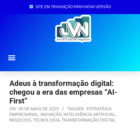
SITE EM TRANSIÇÃO PARA NOVA VERSÃO
Página Inicial
Adeus à transformação digital:
chegou a era das empresas “AI-
First”
ON:
30 DE MAIO DE 2025
TAGGED:
ESTRATÉGIA
EMPRESARIAL
,
INOVAÇÃO
,
INTELIGÊNCIA ARTIFICIAL
,
NEGÓCIOS
,
TECNOLOGIA
,
TRANSFORMAÇÃO DIGITAL