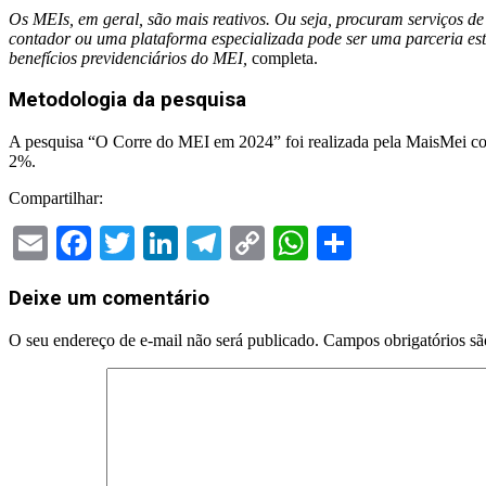
Os MEIs, em geral, são mais reativos. Ou seja, procuram serviços d
contador ou uma plataforma especializada pode ser uma parceria est
benefícios previdenciários do MEI,
completa.
Metodologia da pesquisa
A pesquisa “O Corre do MEI em 2024” foi realizada pela MaisMei co
2%.
Compartilhar:
Email
Facebook
Twitter
LinkedIn
Telegram
Copy
WhatsApp
Share
Link
2024-
Deixe um comentário
12-
19
O seu endereço de e-mail não será publicado.
Campos obrigatórios s