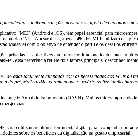
mpreendedores preferem soluções privadas ou apoio de contadores par
 aplicativo “MEI” (Android e iOS), têm papel essencial para microemp
to do CNPJ. Apesar disso, apenas 4% dos MEIs utilizam os aplicativo
tão MaisMei com o objetivo de entender o perfil e os desafios enfrent
ões privadas — aplicativos que oferecem funcionalidades mais intuiti
ei, essa preferência reflete dois fatores principais: desconhecimento 
 não estar totalmente alinhadas com as necessidades dos MEIs ou talv
mo o da própria MaisMei permitem que o usuário realize tarefas burocr
é a Declaração Anual de Faturamento (DASN). Muitos microempreendedo
 emergenciais.
EIs não utilizam nenhuma ferramenta digital para acompanhar ou gere
ndedores sobre os benefícios da digitalização na gestão empresarial.