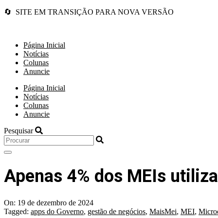
🔄 SITE EM TRANSIÇÃO PARA NOVA VERSÃO
Página Inicial
Notícias
Colunas
Anuncie
Página Inicial
Notícias
Colunas
Anuncie
Pesquisar
Apenas 4% dos MEIs utiliz
On:
19 de dezembro de 2024
Tagged:
apps do Governo
,
gestão de negócios
,
MaisMei
,
MEI
,
Micro